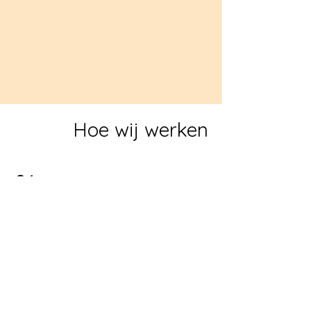
Hoe wij werken
01.
Kies het product uit wat u wenst.
02.