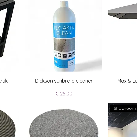
kruk
Dickson sunbrella cleaner
Max & L
Prijs
€ 25,00
Showro