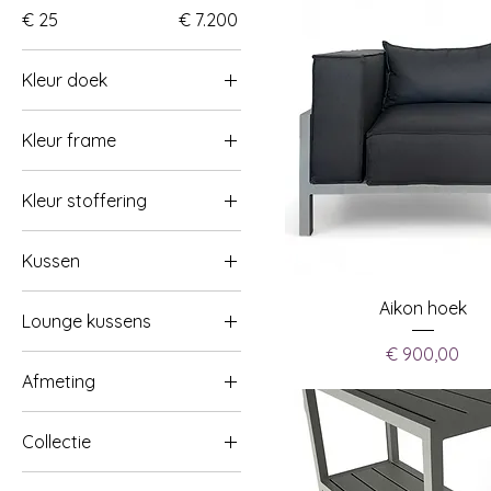
€ 25
€ 7.200
Kleur doek
Kleur frame
Kleur stoffering
Kussen
Aikon hoek
Lounge kussens
Prijs
€ 900,00
Afmeting
50×35
Collectie
50×50
Aikon
60×60