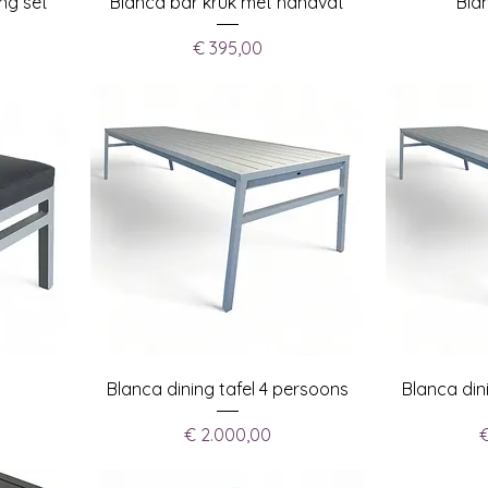
ng set
Blanca bar kruk met handvat
Bla
Prijs
€ 395,00
Blanca dining tafel 4 persoons
Blanca din
Prijs
€ 2.000,00
€