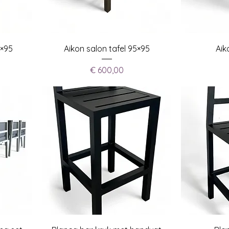
0×95
Aikon salon tafel 95×95
Aik
Prijs
€ 600,00