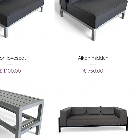
kon loveseat
Aikon midden
Prijs
Prijs
€ 1.100,00
€ 750,00