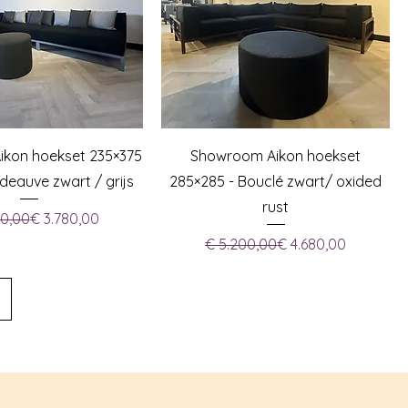
kon hoekset 235×375
Showroom Aikon hoekset
 deauve zwart / grijs
285×285 - Bouclé zwart/ oxided
rust
Normale prijs
Verkoopprijs
00,00
€ 3.780,00
Normale prijs
Verkoopprijs
€ 5.200,00
€ 4.680,00