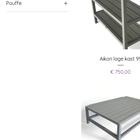
Pouffe
Blanca
70×70
Exclusief
Zenon
Inclusief
Aikon lage kast 9
Prijs
€ 750,00