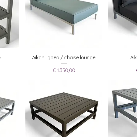
5
Aikon ligbed / chaise lounge
Ai
Prijs
€ 1.350,00