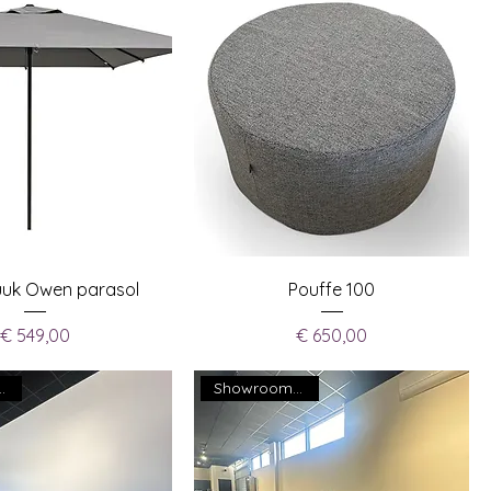
uuk Owen parasol
Pouffe 100
Prijs
Prijs
€ 549,00
€ 650,00
om model
Showroom model