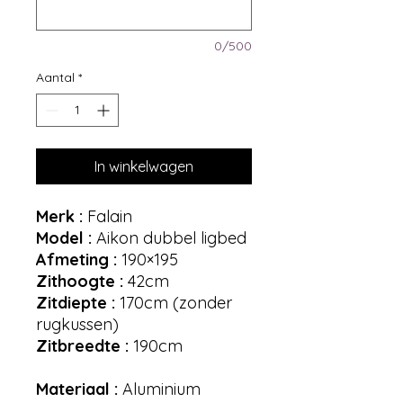
0/500
Aantal
*
In winkelwagen
Merk :
Falain
Model :
Aikon dubbel ligbed
Afmeting :
190×195
Zithoogte :
42cm
Zitdiepte :
170cm (zonder
rugkussen)
Zitbreedte :
190cm
Materiaal :
Aluminium