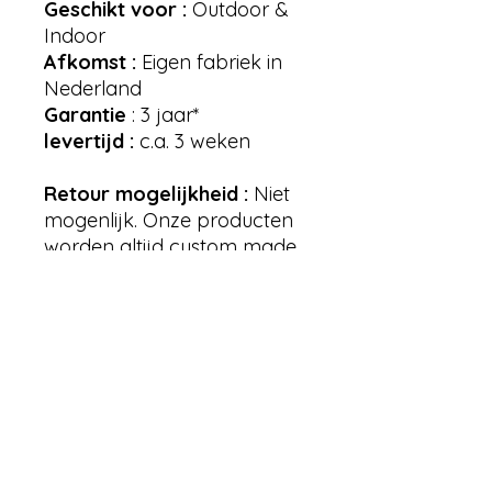
Geschikt voor :
Outdoor &
Indoor
Afkomst :
Eigen fabriek in
Nederland
Garantie
: 3 jaar*
levertijd :
c.a. 3 weken
Retour mogelijkheid :
Niet
mogenlijk. Onze producten
worden altijd custom made
voor u op kleur gemaakt.
Daardoor word deze
specefiek voor de klant
gemaakt en is retourneren
niet mogenlijk.
Kleur frame opties :
Zwart,
Antraciet, Grijs, Taupe, Beige,
Wit.