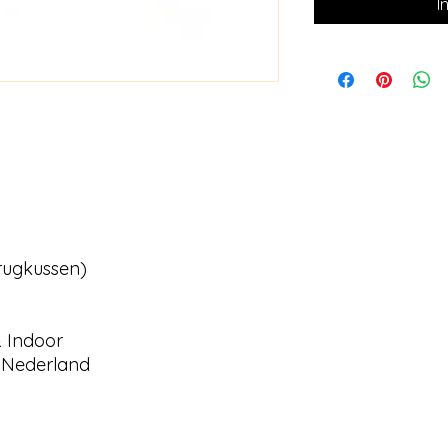
I
rugkussen)
 Indoor
n Nederland