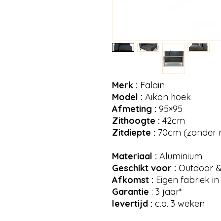
Merk :
Falain
Model :
Aikon hoek
Afmeting :
95×95
Zithoogte :
42cm
Zitdiepte :
70cm (zonder 
Materiaal :
Aluminium
Geschikt voor :
Outdoor &
Afkomst :
Eigen fabriek i
Garantie
: 3 jaar*
levertijd :
c.a. 3 weken