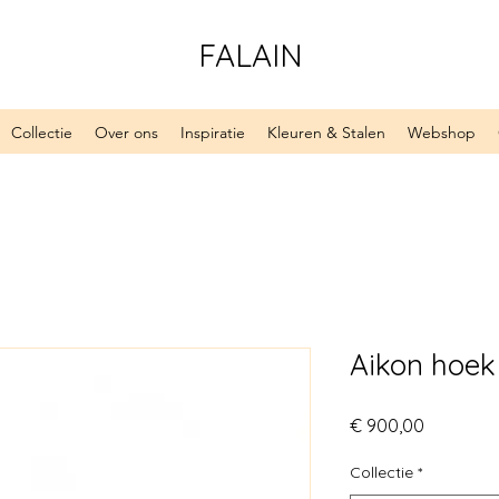
FALAIN
Collectie
Over ons
Inspiratie
Kleuren & Stalen
Webshop
Aikon hoek
Prijs
€ 900,00
Collectie
*