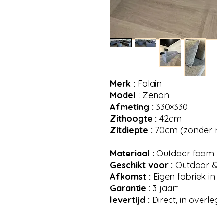
Merk :
Falain
Model :
Zenon
Afmeting :
330×330
Zithoogte :
42cm
Zitdiepte :
70cm (zonder 
Materiaal :
Outdoor foam &
Geschikt voor :
Outdoor &
Afkomst :
Eigen fabriek i
Garantie
: 3 jaar*
levertijd :
Direct, in overle