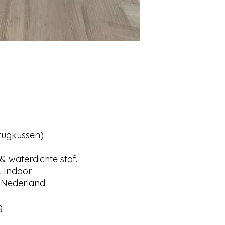
rugkussen)
 waterdichte stof.
 Indoor
n Nederland
g