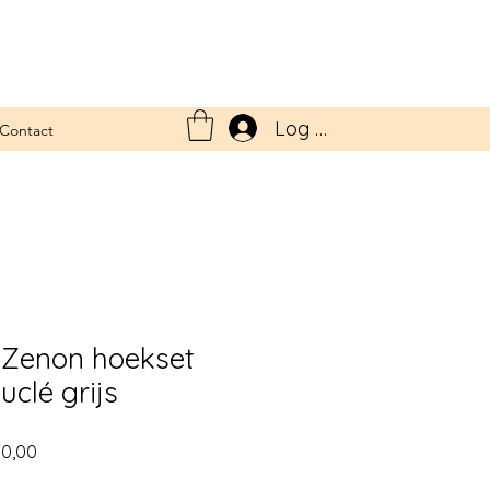
Log In
Contact
Zenon hoekset
clé grijs
le
Verkoopprijs
80,00