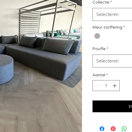
Collectie
*
Selecteren
Kleur stoffering
*
Pouffe
*
Selecteren
Aantal
*
I