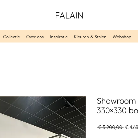
FALAIN
Collectie
Over ons
Inspiratie
Kleuren & Stalen
Webshop
Showroom 
330×330 bou
Norma
 € 5.200,00 
€ 4.6
prijs